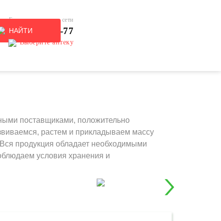
Единая справочная сети
 (495) 137-77-77
НАЙТИ
Выберите аптеку
нными поставщиками, положительно
звиваемся, растем и прикладываем массу
я Вся продукция обладает необходимыми
соблюдаем условия хранения и